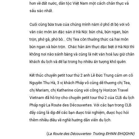
hơn về đất nước, dân tộc Việt Nam một cách chân thực và
sâu sắc nhất.
Cuối cùng bữa trưa của chúng mình nằm ở phố đi bộ với vô
vàn các món ăn đặc sản ở Hà Nội: bún chả, bún ngan, bún
trộn, phở gà, phở bò… Chị Tea còn thưởng thức cả hai món
bún ngan và bún trộn. Chắc hẳn ẩm thực đặc biệt ở Hà Nội thì
không nơi nào sánh bằng và cũng là nét văn hoá lưu giữ chân
khách du lịch và để lại trong họ nhiều ấn tượng khó quên.
Kết thúc chuyến petit tour thứ 2 anh Lê Đức Trung cảm ơn cô
Nguyễn Thu Hà, 3 vị khách Pháp vô cùng dễ thương chị Tea,
chị Mariam, chị Katherine cùng với công ty Horizon Travel
Vietnam đã hỗ trợ cho chuyến petit tour thứ 2 của CLB du lịch
Pháp ngữ La Route des Découvertes. Với các bạn trong CLB
đây cũng là dịp để các bạn được trải nghiệm, được học hỏi
thêm nhiều điều về nghề hướng dẫn viên du lịch.
(
La Route des Découvertes- Trường ĐHNN ĐHQGHN)