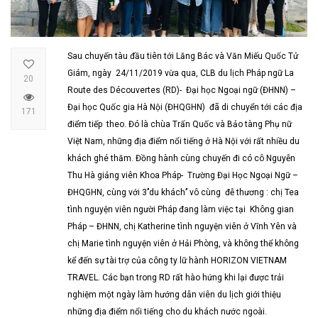
Sau chuyến tàu đầu tiên tới Lăng Bác và Văn Miếu Quốc Tử
Giám, ngày 24/11/2019 vừa qua, CLB du lịch Pháp ngữ La
20
Route des Découvertes (RD)- Đại học Ngoại ngữ (ĐHNN) –
Đại học Quốc gia Hà Nội (ĐHQGHN) đã di chuyển tới các địa
171
điểm tiếp theo. Đó là chùa Trấn Quốc và Bảo tàng Phụ nữ
Việt Nam, những địa điểm nổi tiếng ở Hà Nội với rất nhiều du
khách ghé thăm. Đồng hành cùng chuyến đi có cô Nguyễn
Thu Hà giảng viên Khoa Pháp- Trường Đại Học Ngoại Ngữ –
ĐHQGHN, cùng với 3’’du khách’’ vô cùng đễ thương : chị Tea
tình nguyện viên người Pháp đang làm việc tại Không gian
Pháp – ĐHNN, chị Katherine tình nguyện viên ở Vĩnh Yên và
chị Marie tình nguyện viên ở Hải Phòng, và không thể không
kể đến sự tài trợ của công ty lữ hành HORIZON VIETNAM
TRAVEL. Các bạn trong RD rất hào hứng khi lại được trải
nghiệm một ngày làm hướng dẫn viên du lịch giới thiệu
những địa điểm nổi tiếng cho du khách nước ngoài.