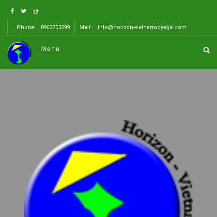
Phone:
0962703299
Mail :
info@horizon-vietnamvoyage.com
Menu