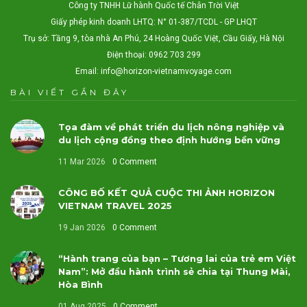
Công ty TNHH Lữ hành Quốc tế Chân Trời Việt
Giấy phép kinh doanh LHTQ: N° 01-387/TCDL - GP LHQT
Trụ sở: Tầng 9, tòa nhà An Phú, 24 Hoàng Quốc Việt, Cầu Giấy, Hà Nội
Điện thoại: 0962 703 299
Email:
info@horizon-vietnamvoyage.com
BÀI VIẾT GẦN ĐÂY
Tọa đàm về phát triển du lịch nông nghiệp và
du lịch cộng đồng theo định hướng bền vững
11 Mar 2026
0 Comment
CÔNG BỐ KẾT QUẢ CUỘC THI ẢNH HORIZON
VIETNAM TRAVEL 2025
19 Jan 2026
0 Comment
“Hành trang của bạn – Tương lai của trẻ em Việt
Nam”: Mở đầu hành trình sẻ chia tại Thung Mài,
Hòa Bình
01 Aug 2025
0 Comment