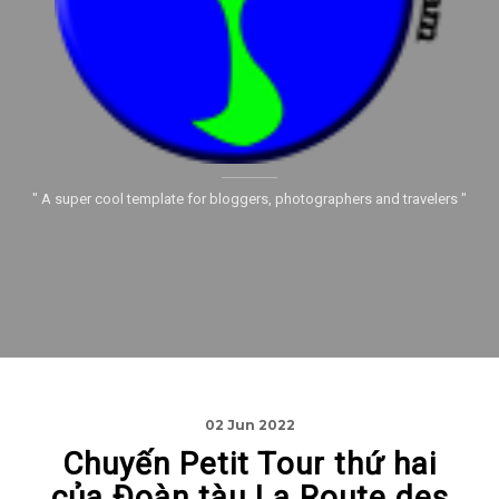
" A super cool template for bloggers, photographers and travelers "
02 Jun 2022
Chuyến Petit Tour thứ hai
của Đoàn tàu La Route des