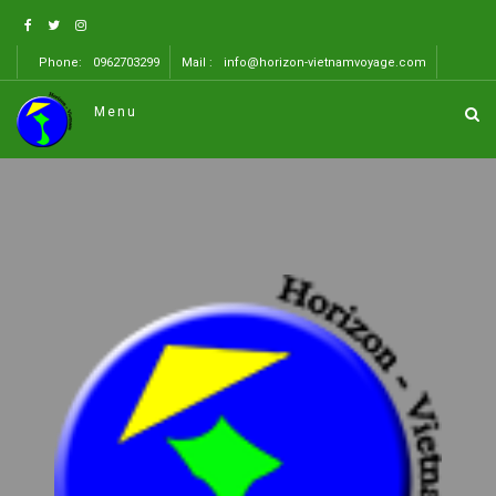
Phone:
0962703299
Mail :
info@horizon-vietnamvoyage.com
Menu