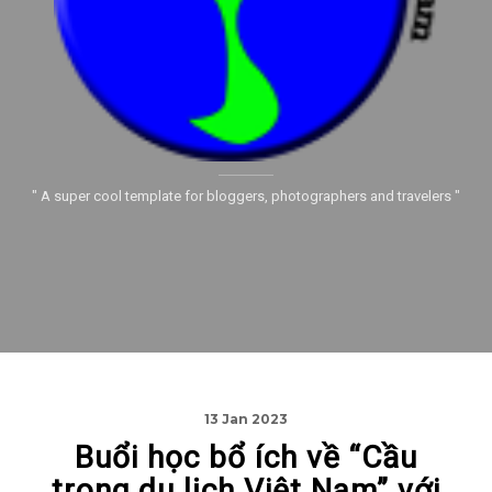
" A super cool template for bloggers, photographers and travelers "
13 Jan 2023
Buổi học bổ ích về “Cầu
trong du lịch Việt Nam” với