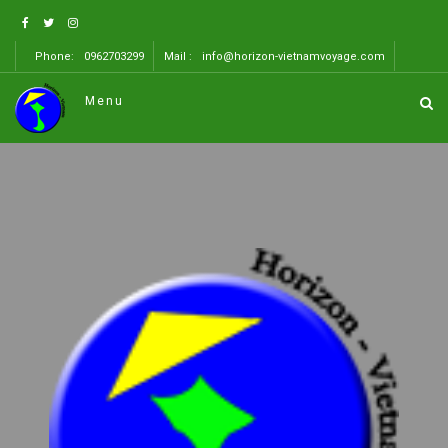
Phone:
0962703299
Mail :
info@horizon-vietnamvoyage.com
Menu