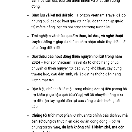
văn hóa bản địa, bảo tồn thiên nhiên và phát triển cộng
đồng.
Giao lưu và kết nối đối tác
– Horizon Vietnam Travel đã có
những buổi gặp gỡ hiệu quả với nhiều doanh nghiệp quốc
tế, mở ra hàng loạt cơ hội hợp tác trong tương lai.
Trải nghiệm văn hóa qua ẩm thực, trà đạo, và nghệ thuật
truyền thống
– giúp du khách cảm nhận chân thực hồn cốt
của từng điểm đến.
Giới thiệu các hoạt động thiện nguyện nổi bật trong năm
2024
– Horizon Vietnam Travel đã tổ chức hàng chục
chuyến đi thiện nguyện tới các vùng khó khăn, xây dựng
trường học, cầu dân sinh, và lắp đặt hệ thống đèn năng
lượng mặt trời.
Đặc biệt, chúng tôi là một trong những đơn vị tiên phong hỗ
trợ
khắc phục hậu quả bão Yagi
, với 38 chuyến hàng cứu
trợ đến tận tay người dân tại các vùng bị ảnh hưởng bởi
bão.
Chúng tôi trích một phần lợi nhuận từ chính các dịch vụ mà
bạn sử dụng
để thực hiện các dự án cộng đồng – bởi vì
chúng tôi tin rằng,
du lịch không chỉ là khám phá, mà còn