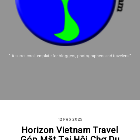
" A super cool template for bloggers, photographers and travelers "
12 Feb 2025
Horizon Vietnam Travel
Góp Mặt Tại Hội Chợ Du