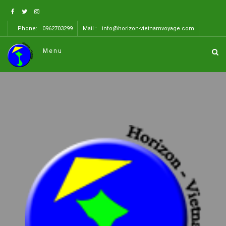
Phone:
0962703299
Mail :
info@horizon-vietnamvoyage.com
Menu